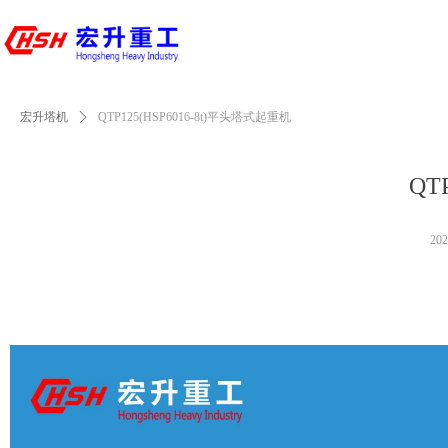
宏升塔机
ꄲ
QTP125(HSP6016-8t)平头塔式起重机
QT
20